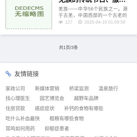
羌族——中华56个民族之一。源
于古羌，中国西部的一个古老的
民族。汉程网整理分享羌族的传
127
2025-04-10 01:09:58
统节日、羌族服饰、羌族饮食、
羌族舞蹈、羌族习俗等羌族特色
文化。...
共1页/3条
友情链接
家政公司
新媒体营销
桥梁监测
温泉旅行
找心理医生
园艺博览会
越野车品牌
住房贷款
癌症症状
补钙的食物有哪些
吃什么补血最快
粗粮有哪些食物
耳鸣如何用药
抑郁症患者