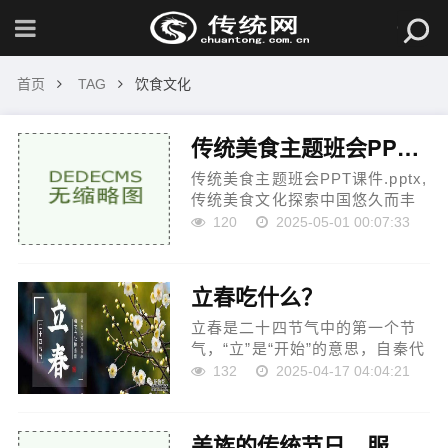
首页
TAG
饮食文化
传统美食主题班会PPT课件.pptx
传统美食主题班会PPT课件.pptx,
传统美食文化探索中国悠久而丰
富多彩的饮食传统,了解地域特
120
2025-05-01 00:07:33
色、饮食习俗、烹饪技艺,体验美
食带来的文化魅力。...
立春吃什么？
立春是二十四节气中的第一个节
气，“立”是“开始”的意思，自秦代
以来，中国就一直以立春作为春
132
2025-04-17 04:04:21
季的开始。...
羌族的传统节日、服饰、饮食和习俗等