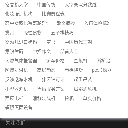
常春藤大学
中国传统
大学录取分数线
化妆培训机构
比赛赛程表
高中女篮比赛盛轮轩t
散文摘抄
入伍体检标准
赏月
碱性食物
五子棋技巧
婴幼儿进口奶粉
草书
中国历代王朝
意识障碍
中招作文
部首大全
可燃气体报警器
铲车价格
豆浆机
断桥铝
防爆对讲机
高层动态
电梯降噪
ptc加热器
反渗透净水机
排污许可证
起重吊装
小型收割机
售后服务方案
局部通风机
西屋电梯
滑移装载机
挖机
草皮价格
辐照灭菌设备
关注我们