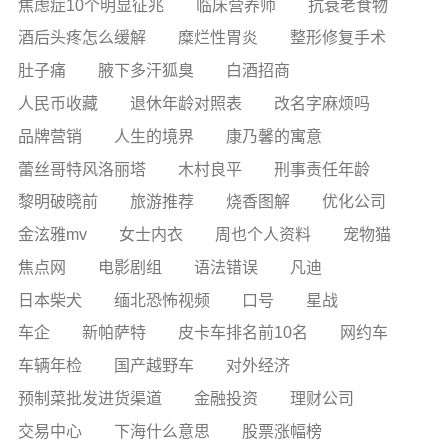
焦虑症10个明显征兆
临床营养师
抗衰老食物
酒后头疼怎么缓解
糜烂性胃炎
整形修复手术
肚子痛
腋下多汗狐臭
白酒招商
人民币收藏
退休年龄对照表
改名字麻烦吗
品牌营销
人生的境界
康乃馨的寓意
蕾丝哥特风洛丽塔
木村良平
刑事责任年龄
黎明破晓前
旅游推荐
烧香图解
优化公司
金泫雅mv
女士内衣
周也个人资料
宠物猫
焦点网
电影剧组
语法错误
凡迪
日本柴犬
缅北恐怖视频
口号
星战
车企
新帕萨特
皮卡车排名前10名
网约车
车辆年检
国产越野车
对外经济
预制菜批发进货渠道
金融投资
理财公司
交易中心
下海什么意思
股票涨幅榜