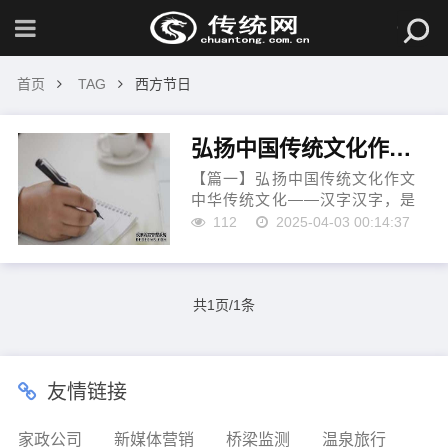
首页
TAG
西方节日
弘扬中国传统文化作文（精编）
【篇一】弘扬中国传统文化作文
中华传统文化——汉字汉字，是
中华民族几千年来文化的结晶。
112
2025-04-03 00:14:37
点，横，竖，撇，捺，每一笔都
至关重要。作为一个中国人，我
们应该写一...
共1页/1条
友情链接
家政公司
新媒体营销
桥梁监测
温泉旅行