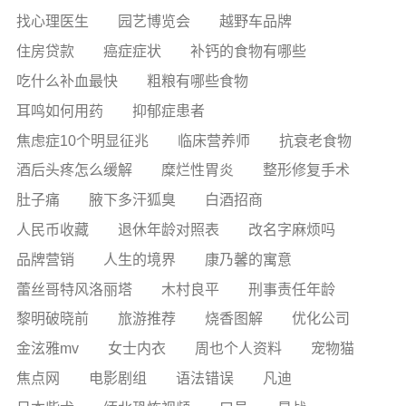
找心理医生
园艺博览会
越野车品牌
住房贷款
癌症症状
补钙的食物有哪些
吃什么补血最快
粗粮有哪些食物
耳鸣如何用药
抑郁症患者
焦虑症10个明显征兆
临床营养师
抗衰老食物
酒后头疼怎么缓解
糜烂性胃炎
整形修复手术
肚子痛
腋下多汗狐臭
白酒招商
人民币收藏
退休年龄对照表
改名字麻烦吗
品牌营销
人生的境界
康乃馨的寓意
蕾丝哥特风洛丽塔
木村良平
刑事责任年龄
黎明破晓前
旅游推荐
烧香图解
优化公司
金泫雅mv
女士内衣
周也个人资料
宠物猫
焦点网
电影剧组
语法错误
凡迪