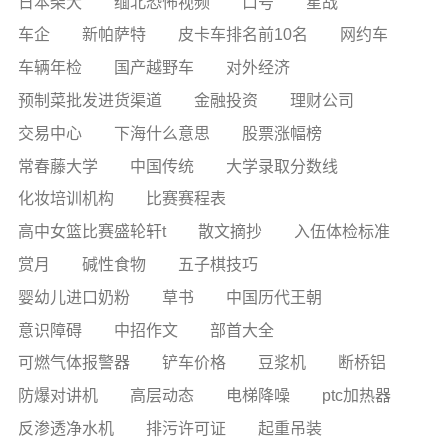
日本柴犬
缅北恐怖视频
口号
星战
车企
新帕萨特
皮卡车排名前10名
网约车
车辆年检
国产越野车
对外经济
预制菜批发进货渠道
金融投资
理财公司
交易中心
下海什么意思
股票涨幅榜
常春藤大学
中国传统
大学录取分数线
化妆培训机构
比赛赛程表
高中女篮比赛盛轮轩t
散文摘抄
入伍体检标准
赏月
碱性食物
五子棋技巧
婴幼儿进口奶粉
草书
中国历代王朝
意识障碍
中招作文
部首大全
可燃气体报警器
铲车价格
豆浆机
断桥铝
防爆对讲机
高层动态
电梯降噪
ptc加热器
反渗透净水机
排污许可证
起重吊装