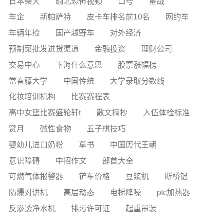
日本柴犬
缅北恐怖视频
口号
星战
车企
新帕萨特
皮卡车排名前10名
网约车
车辆年检
国产越野车
对外经济
预制菜批发进货渠道
金融投资
理财公司
交易中心
下海什么意思
股票涨幅榜
常春藤大学
中国传统
大学录取分数线
化妆培训机构
比赛赛程表
高中女篮比赛盛轮轩t
散文摘抄
入伍体检标准
赏月
碱性食物
五子棋技巧
婴幼儿进口奶粉
草书
中国历代王朝
意识障碍
中招作文
部首大全
可燃气体报警器
铲车价格
豆浆机
断桥铝
防爆对讲机
高层动态
电梯降噪
ptc加热器
反渗透净水机
排污许可证
起重吊装