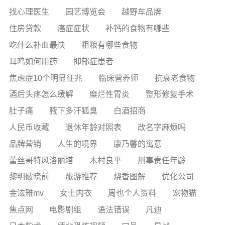
找心理医生
园艺博览会
越野车品牌
住房贷款
癌症症状
补钙的食物有哪些
吃什么补血最快
粗粮有哪些食物
耳鸣如何用药
抑郁症患者
焦虑症10个明显征兆
临床营养师
抗衰老食物
酒后头疼怎么缓解
糜烂性胃炎
整形修复手术
肚子痛
腋下多汗狐臭
白酒招商
人民币收藏
退休年龄对照表
改名字麻烦吗
品牌营销
人生的境界
康乃馨的寓意
蕾丝哥特风洛丽塔
木村良平
刑事责任年龄
黎明破晓前
旅游推荐
烧香图解
优化公司
金泫雅mv
女士内衣
周也个人资料
宠物猫
焦点网
电影剧组
语法错误
凡迪