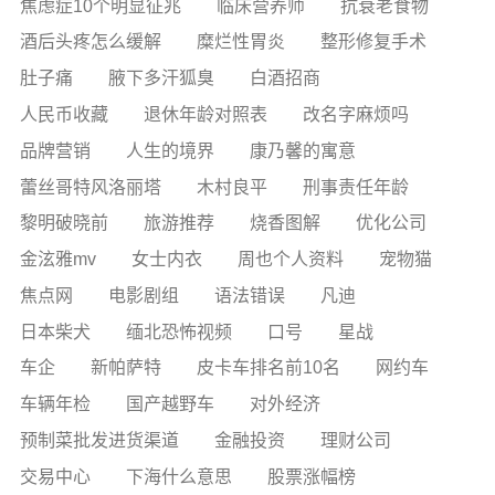
焦虑症10个明显征兆
临床营养师
抗衰老食物
酒后头疼怎么缓解
糜烂性胃炎
整形修复手术
肚子痛
腋下多汗狐臭
白酒招商
人民币收藏
退休年龄对照表
改名字麻烦吗
品牌营销
人生的境界
康乃馨的寓意
蕾丝哥特风洛丽塔
木村良平
刑事责任年龄
黎明破晓前
旅游推荐
烧香图解
优化公司
金泫雅mv
女士内衣
周也个人资料
宠物猫
焦点网
电影剧组
语法错误
凡迪
日本柴犬
缅北恐怖视频
口号
星战
车企
新帕萨特
皮卡车排名前10名
网约车
车辆年检
国产越野车
对外经济
预制菜批发进货渠道
金融投资
理财公司
交易中心
下海什么意思
股票涨幅榜