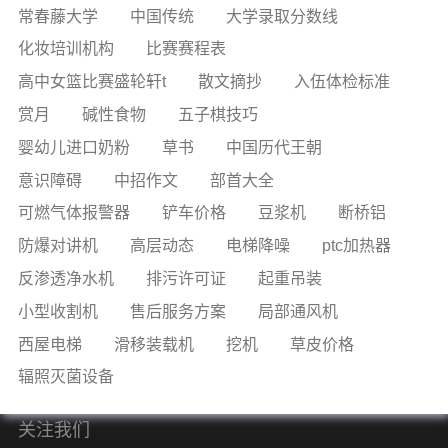
常春藤大学
中国传统
大学录取分数线
化妆培训机构
比赛赛程表
高中女篮比赛盛轮轩t
散文摘抄
入伍体检标准
赏月
碱性食物
五子棋技巧
婴幼儿进口奶粉
草书
中国历代王朝
意识障碍
中招作文
部首大全
可燃气体报警器
铲车价格
豆浆机
断桥铝
防爆对讲机
高层动态
电梯降噪
ptc加热器
反渗透净水机
排污许可证
起重吊装
小型收割机
售后服务方案
局部通风机
西屋电梯
滑移装载机
挖机
草皮价格
辐照灭菌设备
关注我们