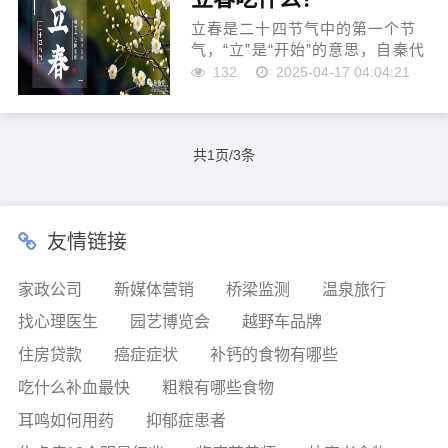
立春是二十四节气中的第一个节
气，“立”是“开始”的意思，自秦代
以来，中国就一直以立春作为春
132
2025-04-17 04:04:21
季的开始。...
共1页/3条
友情链接
家政公司
新媒体营销
桥梁监测
温泉旅行
找心理医生
园艺博览会
越野车品牌
住房贷款
癌症症状
补钙的食物有哪些
吃什么补血最快
粗粮有哪些食物
耳鸣如何用药
抑郁症患者