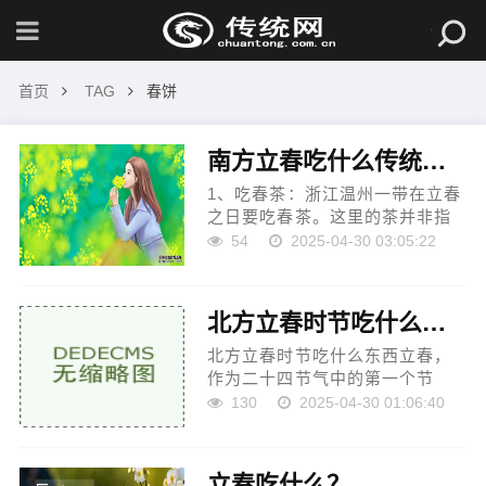
首页
TAG
春饼
南方立春吃什么传统食物 南方立春吃哪些传统食物
1、吃春茶：浙江温州一带在立春
之日要吃春茶。这里的茶并非指
茶叶，而是用朱栾切碎加上黑
54
2025-04-30 03:05:22
豆、桂花、红糖、红枣、柑橘等
一起煮烂服用，称作“春茶”。饮春
茶要先...
北方立春时节吃什么东西
北方立春时节吃什么东西立春，
作为二十四节气中的第一个节
气，饮食习俗多。那么北方立春
130
2025-04-30 01:06:40
吃什么呢?春饼和萝卜是北方人立
春这天必吃的。具体北方立春吃
什么?...
立春吃什么？