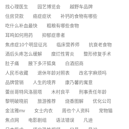
找心理医生
园艺博览会
越野车品牌
住房贷款
癌症症状
补钙的食物有哪些
吃什么补血最快
粗粮有哪些食物
耳鸣如何用药
抑郁症患者
焦虑症10个明显征兆
临床营养师
抗衰老食物
酒后头疼怎么缓解
糜烂性胃炎
整形修复手术
肚子痛
腋下多汗狐臭
白酒招商
人民币收藏
退休年龄对照表
改名字麻烦吗
品牌营销
人生的境界
康乃馨的寓意
蕾丝哥特风洛丽塔
木村良平
刑事责任年龄
黎明破晓前
旅游推荐
烧香图解
优化公司
金泫雅mv
女士内衣
周也个人资料
宠物猫
焦点网
电影剧组
语法错误
凡迪