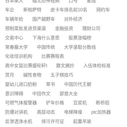
日本柴犬
缅北恐怖视频
口号
星战
车企
新帕萨特
皮卡车排名前10名
网约车
车辆年检
国产越野车
对外经济
预制菜批发进货渠道
金融投资
理财公司
交易中心
下海什么意思
股票涨幅榜
常春藤大学
中国传统
大学录取分数线
化妆培训机构
比赛赛程表
高中女篮比赛盛轮轩t
散文摘抄
入伍体检标准
赏月
碱性食物
五子棋技巧
婴幼儿进口奶粉
草书
中国历代王朝
意识障碍
中招作文
部首大全
可燃气体报警器
铲车价格
豆浆机
断桥铝
防爆对讲机
高层动态
电梯降噪
ptc加热器
反渗透净水机
排污许可证
起重吊装